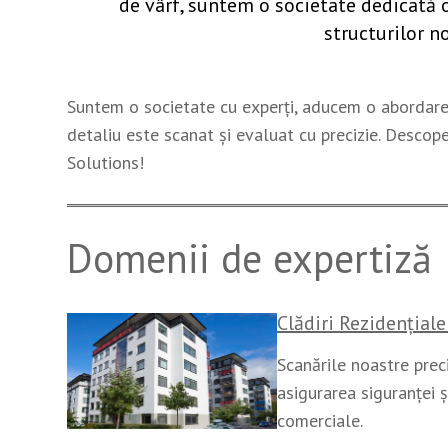
de vârf, suntem o societate dedicată of
structurilor noi
Suntem o societate cu experți, aducem o abordare 
detaliu este scanat și evaluat cu precizie. Descope
Solutions!
Domenii de expertiză
Clădiri Rezidențial
Scanările noastre pre
asigurarea siguranței și
comerciale.