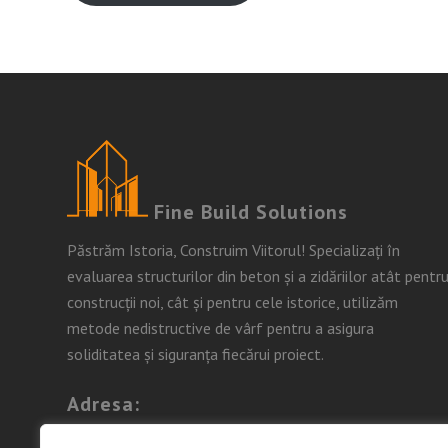
Fine Build Solutions
Păstrăm Istoria, Construim Viitorul! Specializați în
evaluarea structurilor din beton și a zidăriilor atât pentr
construcții noi, cât și pentru cele istorice, utilizăm
metode nedistructive de vârf pentru a asigura
soliditatea și siguranța fiecărui proiect.
Adresa:
Str. Orzului, Nr. 2, Loc. Moșnița Nouă, Jud.Timiș