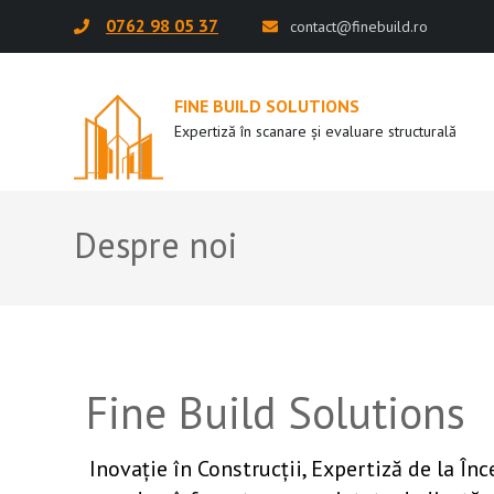
Sari
0762 98 05 37
contact@finebuild.ro
la
conținut
(apasă
FINE BUILD SOLUTIONS
Expertiză în scanare și evaluare structurală
Enter)
Despre noi
Fine Build Solutions
Inovație în Construcții, Expertiză de la În