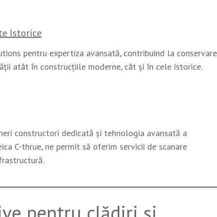
e Istorice
utions pentru expertiza avansată, contribuind la conservar
ții atât în construcțiile moderne, cât și în cele istorice.
neri constructori dedicată și tehnologia avansată a
ica C-thrue, ne permit să oferim servicii de scanare
frastructură.
ive pentru clădiri și