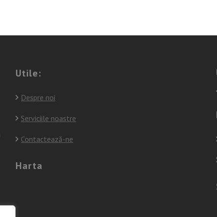
Utile:
Despre noi
Serviciile noastre
u
Contactează-ne
Harta