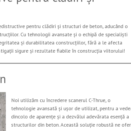
edistructive pentru clădiri și structuri de beton, aducând o
ucțiilor. Cu tehnologii avansate și o echipă de specialiști
egritatea și durabilitatea construcțiilor, fără a le afecta
gații sigure și rezultate fiabile în construcția viitorului!
on
Noi utilizăm cu încredere scanerul C-Thrue, o
tehnologie avansată și ușor de utilizat, pentru a vede
dincolo de aparențe și a dezvălui adevărata esență a
structurilor din beton. Această soluție robustă ne ofe