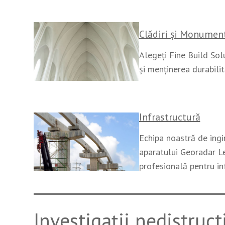
Clădiri și Monument
Alegeți Fine Build Sol
și menținerea durabilită
Infrastructură
Echipa noastră de ingi
aparatului Georadar Le
profesională pentru in
Investigații nedistruct